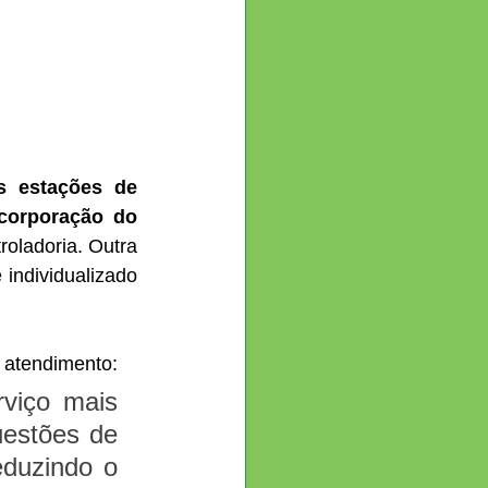
s estações de 
corporação do 
roladoria. Outra 
 individualizado 
o atendimento:
viço mais 
estões de 
duzindo o 