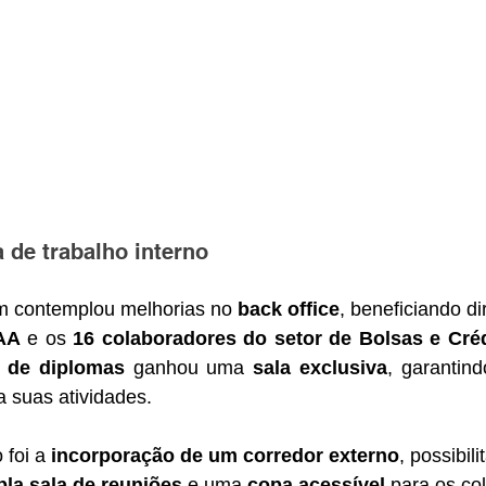
 de trabalho interno
 contemplou melhorias no 
back office
, beneficiando d
CAA
 e os 
16 colaboradores do setor de Bolsas e Créd
r de diplomas
 ganhou uma 
sala exclusiva
, garantin
a suas atividades. 
foi a 
incorporação de um corredor externo
, possibil
la sala de reuniões
 e uma 
copa acessível
 para os co