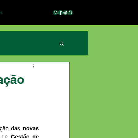
os
iação
ação das 
novas 
 de 
Gestão de 