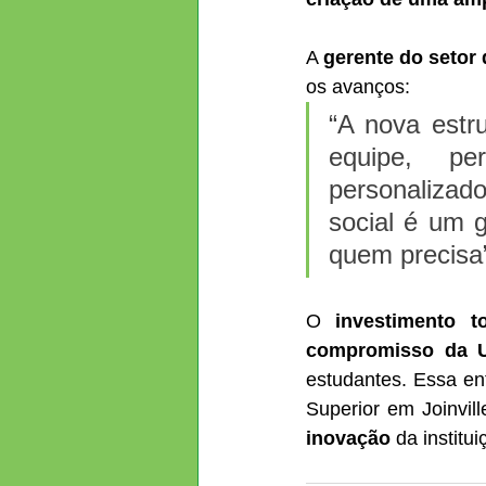
A 
gerente do setor 
os avanços:
“A nova estru
equipe, p
personalizado
social é um g
quem precisa”
O 
investimento to
compromisso da Un
estudantes. Essa en
Superior em Joinvil
inovação
 da institui