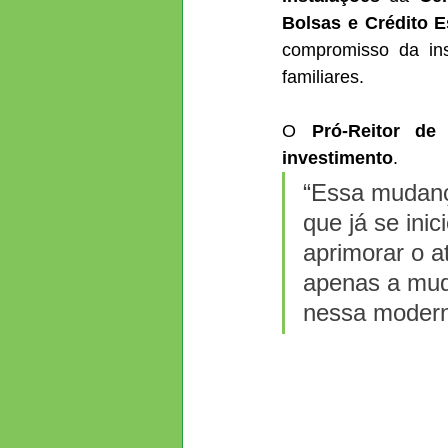
Bolsas e Crédito E
compromisso da ins
familiares.
O 
Pró-Reitor de
investimento
. 
“Essa mudanç
que já se ini
aprimorar o a
apenas a mud
nessa moderni