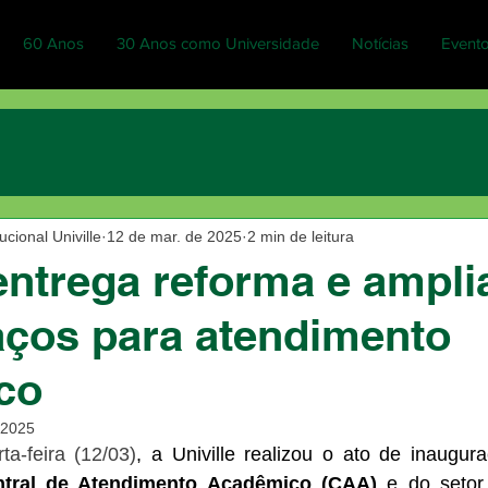
60 Anos
30 Anos como Universidade
Notícias
Event
cional Univille
12 de mar. de 2025
2 min de leitura
 entrega reforma e ampl
ços para atendimento
co
 2025
ta-feira (12/03)
, a Univille realizou o ato de inaugur
ntral de Atendimento Acadêmico (CAA)
 e do setor