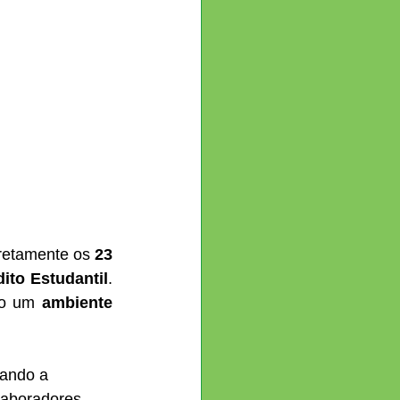
iretamente os 
23 
ito Estudantil
. 
do um 
ambiente 
itando a 
laboradores.