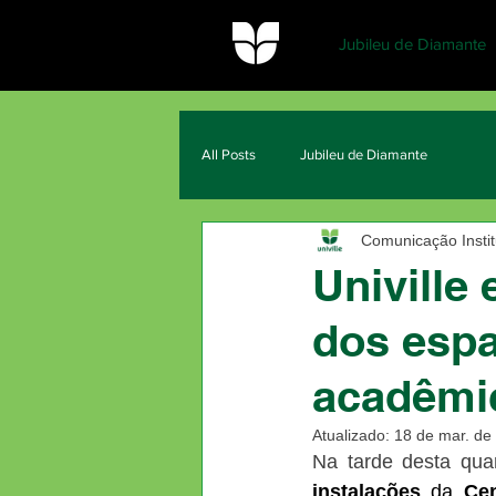
Jubileu de Diamante
All Posts
Jubileu de Diamante
Comunicação Institu
Univille
dos espa
acadêmi
Atualizado:
18 de mar. de
Na tarde desta quar
instalações
 da 
Ce