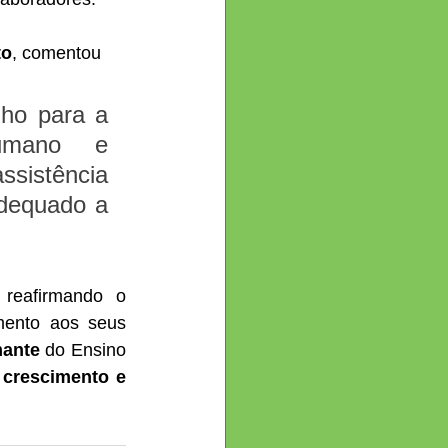
to
, comentou 
ho para a 
umano e 
ssistência 
dequado a 
, reafirmando o 
mento aos seus 
mante
 do Ensino 
 crescimento e 