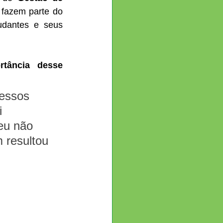
fazem parte do 
udantes e seus 
rtância desse 
essos 
i 
eu não 
resultou 