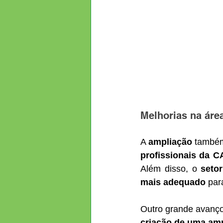
Melhorias na área
A 
ampliação
 também
profissionais da 
Além disso, o 
seto
mais adequado
 par
Outro grande avanço 
criação de uma amp