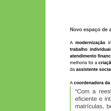
Novo espaço de a
A 
modernização
 i
trabalho individuai
atendimento financ
melhoria foi a 
criaç
da 
assistente socia
A 
coordenadora da 
“Com a reest
eficiente e i
matrículas, 