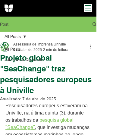
Post
All Posts
Assessoria de Imprensa Univille
All Posts
5 de abr. de 2025
2 min de leitura
Projeto global
Jubileu de Diamante
"SeaChange" traz
pesquisadores europeus
à Univille
Atualizado:
7 de abr. de 2025
Pesquisadores europeus estiveram na 
Univille, na última quinta (3), durante 
os trabalhos da 
pesquisa global 
"SeaChange"
, que investiga mudanças 
em ecossistemas marinhos ao longo 