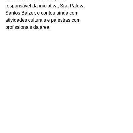
responsável da iniciativa, Sra. Palova 
Santos Balzer, e contou ainda com 
atividades culturais e palestras com 
profissionais da área.  
Sobre o Programa Alumni 
Com objetivo de fortalecer a relação 
com egressos da Univille, o programa 
institucional oferta uma variedade de 
benefícios aos seus ingressantes, 
desde descontos em graduação ou pós-