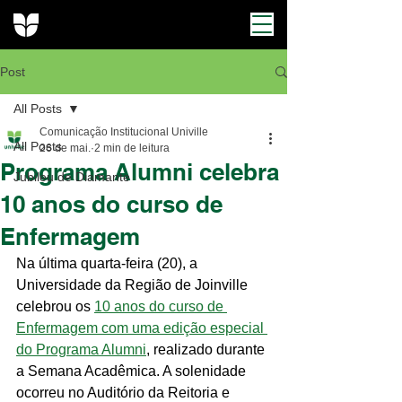
Post
All Posts
Comunicação Institucional Univille
All Posts
26 de mai.
2 min de leitura
Programa Alumni celebra
Jubileu de Diamante
10 anos do curso de
Enfermagem
Na última quarta-feira (20), a 
Universidade da Região de Joinville 
celebrou os 
10 anos do curso de 
Enfermagem com uma edição especial 
do Programa Alumni
, realizado durante 
a Semana Acadêmica. A solenidade 
ocorreu no Auditório da Reitoria e 