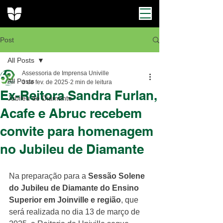
Post
All Posts
Assessoria de Imprensa Univille
All Posts
3 de fev. de 2025
2 min de leitura
Ex-Reitora Sandra Furlan,
Jubileu de Diamante
Acafe e Abruc recebem
convite para homenagem
no Jubileu de Diamante
Na preparação para a 
Sessão Solene 
do Jubileu de Diamante do Ensino 
Superior em Joinville e região
, que 
será realizada no dia 13 de março de 