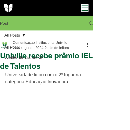
Post
All Posts
Comunicação Institucional Univille
All Posts
22 de ago. de 2024
2 min de leitura
Univille recebe prêmio IEL
Jubileu de Diamante
de Talentos
Universidade ficou com o 2º lugar na 
categoria Educação Inovadora