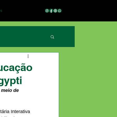
os
ducação
egypti
 meio de 
ária Interativa 