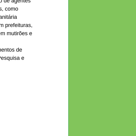
o de agentes 
s, como 
nitária 
m prefeituras, 
em mutirões e 
mentos de 
esquisa e 