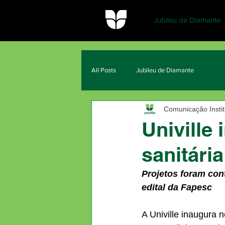
Jubileu de Diamante
All Posts
Jubileu de Diamante
Comunicação Institu
Univille
sanitári
Projetos foram con
edital da Fapesc
A Univille inaugura n