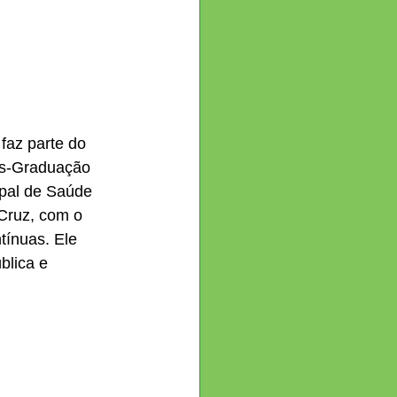
faz parte do 
ós-Graduação 
pal de Saúde 
Cruz, com o 
tínuas. Ele 
blica e 