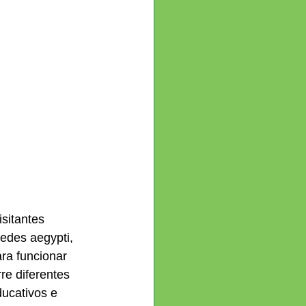
sitantes 
edes aegypti, 
ra funcionar 
re diferentes 
ducativos e 