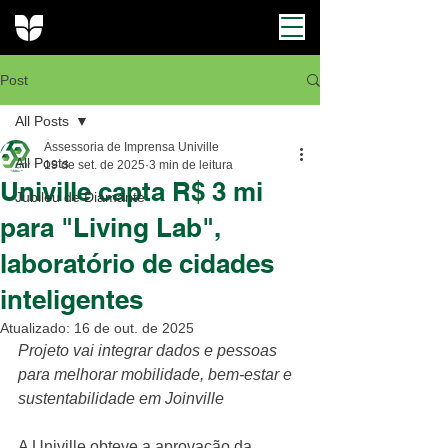
Post
All Posts
Assessoria de Imprensa Univille
All Posts
19 de set. de 2025
3 min de leitura
Univille capta R$ 3 mi
Jubileu de Diamante
para "Living Lab",
laboratório de cidades
inteligentes
Atualizado:
16 de out. de 2025
Projeto vai integrar dados e pessoas 
para melhorar mobilidade, bem-estar e 
sustentabilidade em Joinville
A Univille obteve a aprovação da 