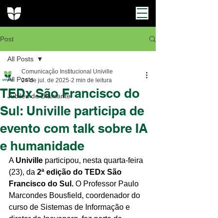
Post
All Posts
Comunicação Institucional Univille
All Posts
24 de jul. de 2025
2 min de leitura
TEDx São Francisco do
Jubileu de Diamante
Sul: Univille participa de
evento com talk sobre IA
e humanidade
A 
Univille 
participou, nesta quarta-feira 
(23), da 
2ª edição do TEDx São 
Francisco do Sul.
 O Professor Paulo 
Marcondes Bousfield, coordenador do 
curso de Sistemas de Informação e 