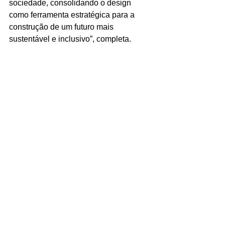
sociedade, consolidando o design 
como ferramenta estratégica para a 
construção de um futuro mais 
sustentável e inclusivo”, completa.
Mesa 2: "Design, Educação e Transformação 
Social" - Profª. Drª. Maria Cecília Loschiavo dos 
Santos (USP), Prof. Dr. – Tiago Barros Pontes e 
Silva (UnB), Profª. Drª. Marli Teresinha Everling 
(Univille) e a mediadora Profª. Drª. Rita Aparecida 
da Conceição Ribeiro (UEMG)