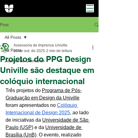
Post
All Posts
Assessoria de Imprensa Univille
All Posts
30 de out. de 2025
2 min de leitura
Projetos do PPG Design
Jubileu de Diamante
Univille são destaque em
colóquio internacional
Três projetos do 
Programa de Pós-
Graduação em Design da Univille
foram apresentados no 
Colóquio 
Internacional de Design 2025
, ao lado 
de iniciativas da 
Universidade de São 
Paulo (USP)
 e da 
Universidade de 
Brasília (UnB)
. O evento, realizado 