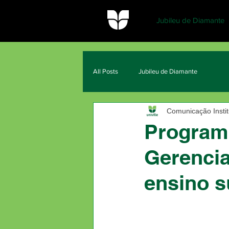
Jubileu de Diamante
All Posts
Jubileu de Diamante
Comunicação Institu
Program
Gerencia
ensino s