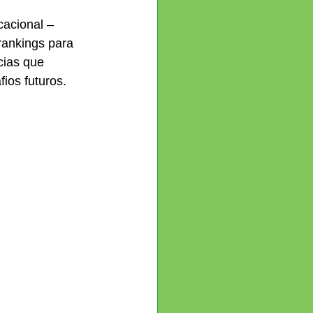
acional – 
rankings para 
cias que 
ios futuros.  