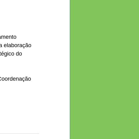
amento 
na elaboração 
tégico do 
Coordenação 