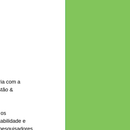
ia com a 
tão & 
 os 
abilidade e 
 pesquisadores 