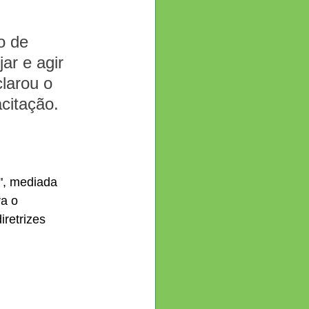
o de 
ar e agir 
larou o 
citação. 
", mediada 
a o 
retrizes 