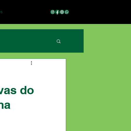
os
vas do
na