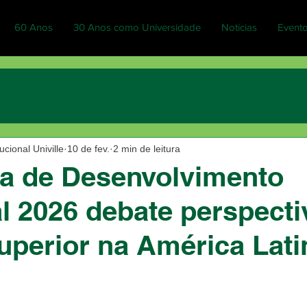
60 Anos
30 Anos como Universidade
Notícias
Event
cional Univille
10 de fev.
2 min de leitura
a de Desenvolvimento
l 2026 debate perspecti
uperior na América Lati