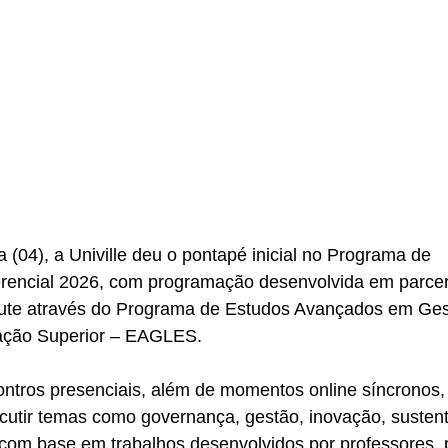
a (04), a Univille deu o pontapé inicial no Programa de 
encial 2026, com programação desenvolvida em parcer
itute através do Programa de Estudos Avançados em Ges
ação Superior – EAGLES. 
ontros presenciais, além de momentos online síncronos,
iscutir temas como governança, gestão, inovação, sustent
, com base em trabalhos desenvolvidos por professores,