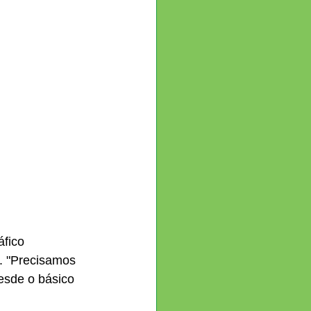
fico 
. "Precisamos 
esde o básico 