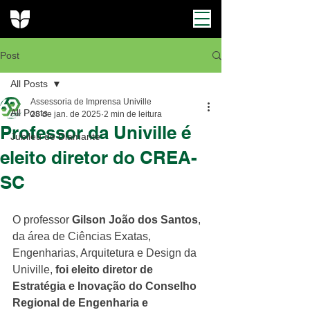
Post
All Posts
Assessoria de Imprensa Univille
All Posts
28 de jan. de 2025
2 min de leitura
Professor da Univille é
Jubileu de Diamante
eleito diretor do CREA-
SC
O professor 
Gilson João dos Santos
, 
da área de Ciências Exatas, 
Engenharias, Arquitetura e Design da 
Univille, 
foi eleito diretor de 
Estratégia e Inovação do Conselho 
Regional de Engenharia e 