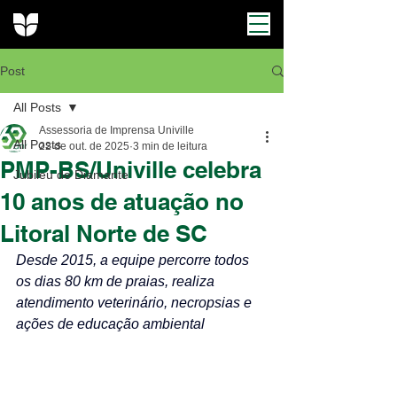
Post
All Posts
Assessoria de Imprensa Univille
All Posts
22 de out. de 2025
3 min de leitura
PMP-BS/Univille celebra
Jubileu de Diamante
10 anos de atuação no
Litoral Norte de SC
Desde 2015, a equipe percorre todos 
os dias 80 km de praias, realiza 
atendimento veterinário, necropsias e 
ações de educação ambiental