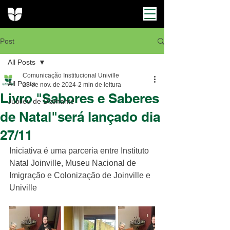
Post
All Posts
Comunicação Institucional Univille
All Posts
25 de nov. de 2024
2 min de leitura
Livro "Sabores e Saberes
Jubileu de Diamante
de Natal"será lançado dia
27/11
Iniciativa é uma parceria entre Instituto 
Natal Joinville, Museu Nacional de 
Imigração e Colonização de Joinville e 
Univille 