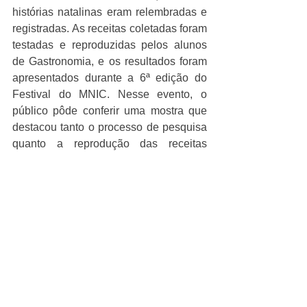
histórias natalinas eram relembradas e 
registradas. As receitas coletadas foram 
testadas e reproduzidas pelos alunos 
de Gastronomia, e os resultados foram 
apresentados durante a 6ª edição do 
Festival do MNIC. Nesse evento, o 
público pôde conferir uma mostra que 
destacou tanto o processo de pesquisa 
quanto a reprodução das receitas 
natalinas. Todo este movimento foi 
traduzido no livro, demonstrando, 
assim, como o ensino superior pode ser 
um catalisador para a preservação do 
patrimônio cultural, ao mesmo tempo 
em que promove o aprendizado prático 
e fortalece os vínculos entre 
universidade, comunidade e 
instituições locais.