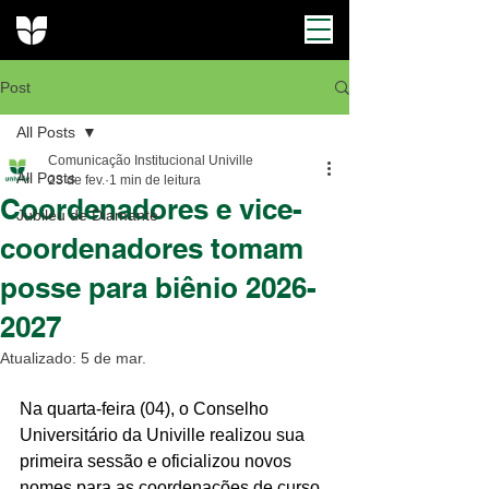
Post
All Posts
Comunicação Institucional Univille
All Posts
23 de fev.
1 min de leitura
Coordenadores e vice-
Jubileu de Diamante
coordenadores tomam
posse para biênio 2026-
2027
Atualizado:
5 de mar.
Na quarta-feira (04), o Conselho 
Universitário da Univille realizou sua 
primeira sessão e oficializou novos 
nomes para as coordenações de curso 