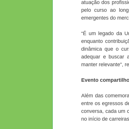
atuação dos profiss
pelo curso ao lon
emergentes do merc
“É um legado da Uni
enquanto contribuiç
dinâmica que o curs
adequar e buscar a
manter relevante”, re
Evento compartilho
Além das comemoraçõ
entre os egressos d
conversa, cada um c
no início de carreira