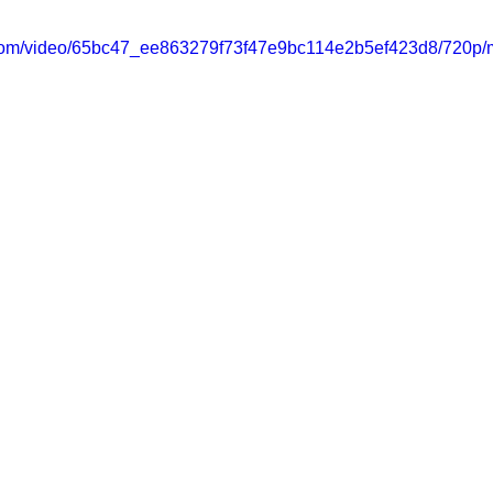
ic.com/video/65bc47_ee863279f73f47e9bc114e2b5ef423d8/720p/