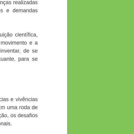
ças realizadas 
es e demandas 
ão científica, 
 movimento e a 
nventar, de se 
ante, para se 
as e vivências 
Em uma roda de 
o, os desafios 
onais.