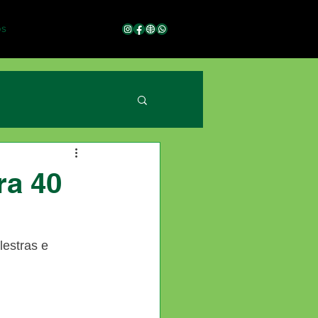
os
ra 40
estras e 