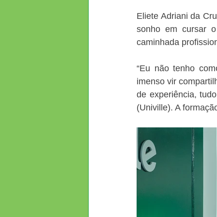
Eliete Adriani da Cr
sonho em cursar o 
caminhada profissio
“Eu não tenho com
imenso vir compartil
de experiência, tud
(Univille). A formaç