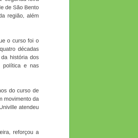
de de São Bento 
a região, além 
 o curso foi o 
quatro décadas 
da história dos 
política e nas 
os do curso de 
um movimento da 
niville atendeu 
ra, reforçou a 