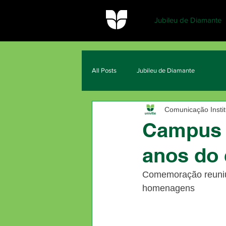
Jubileu de Diamante
All Posts
Jubileu de Diamante
Comunicação Institu
Campus S
anos do 
Comemoração reuniu 
homenagens