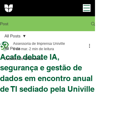
Post
All Posts
Assessoria de Imprensa Univille
All Posts
6 de mar.
2 min de leitura
Acafe debate IA,
Jubileu de Diamante
segurança e gestão de
dados em encontro anual
de TI sediado pela Univille